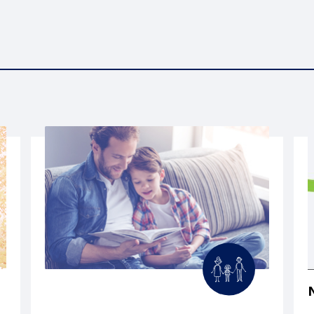
COMITÉ DE PARENTS
ÉLÈVES HANDICAPÉS OU EN DIFFICULTÉS
D’APPRENTISSAGE
COMITÉ EHDAA
ENSEIGNEMENT À LA MAISON
PLAINTES ET PROTECTEUR RÉGIONAL DE
L’ÉLÈVE
LIENS UTILES