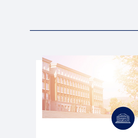
PROCÉDURES À
SUIVRE POUR LE
PAIEMENT DE LA
TAXE SCOLAIRE PAR
INTERNET
POUR UN
CHANGEMENT
D’ADRESSE
POUR MIEUX
COMPRENDRE
VOTRE COMPTE DE
TAXES
PARENTS
ACCÈS À L’ÉGALITÉ