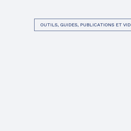
PROCÉDURES À
SUIVRE POUR LE
COM
PAIEMENT DE LA
TAXE SCOLAIRE
PLA
PAR INTERNET
DE L
OUTILS, GUIDES, PUBLICATIONS ET VI
POUR UN
LIEN
CHANGEMENT
D’ADRESSE
POUR MIEUX
COMPRENDRE
VOTRE COMPTE
DE TAXES
FORMATIONS
ACCÈS À
L’ÉGALITÉ