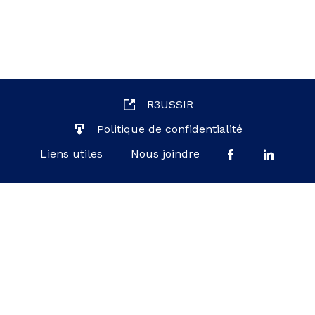
R3USSIR
Politique de confidentialité
Liens utiles
Nous joindre
Ministère de l'Éducation du Québec
© Gouvernement du Québec, 2026