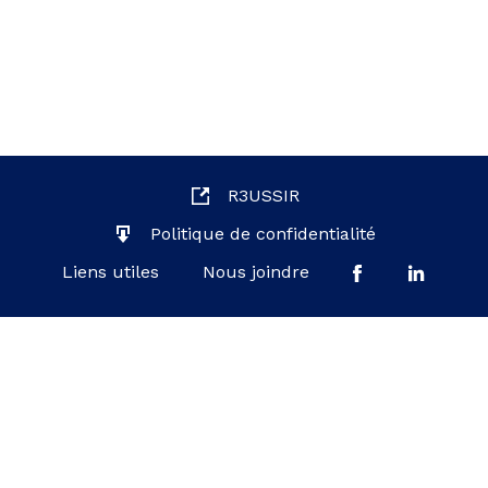
R3USSIR
Politique de confidentialité
Liens utiles
Nous joindre
Ministère de l'Éducation du Québec