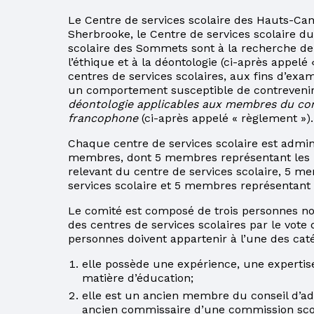
RELEVÉ DES
APPRENTISSAGES
Le Centre de services scolaire des Hauts-Cant
Sherbrooke, le Centre de services scolaire du
CLIC ÉCOLE
scolaire des Sommets sont à la recherche d
l’éthique et à la déontologie (ci-après appel
COURS D’ÉTÉ AU
centres de services scolaires, aux fins d’ex
SECONDAIRE
un comportement susceptible de contreveni
déontologie applicables aux membres du conse
PARENT EN
francophone
(ci-après appelé « règlement »).
SITUATION
Chaque centre de services scolaire est admin
D’IMMIGRATION
membres, dont 5 membres représentant les p
relevant du centre de services scolaire, 5 m
LE CSS DES
services scolaire et 5 membres représentan
HAUTS-CANTONS
Le comité est composé de trois personnes n
PROCÉDURES À
des centres de services scolaires par le vot
SUIVRE POUR LE
personnes doivent appartenir à l’une des caté
PAIEMENT DE LA
TAXE SCOLAIRE
elle possède une expérience, une expertis
PAR INTERNET
matière d’éducation;
elle est un ancien membre du conseil d’ad
POUR UN
ancien commissaire d’une commission scol
CHANGEMENT