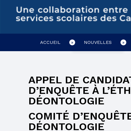
ACCUEIL
NOUVELLES
CONCOMITANCE
EMPLOIS
APPEL DE CANDIDA
LIRE AVEC SON
ENFANT
D’ENQUÊTE À L’ÉTH
DÉONTOLOGIE
BULLETIN
RELEVÉ DES
COMITÉ D’ENQUÊTE 
APPRENTISSAGES
DÉONTOLOGIE
BULLETIN ET