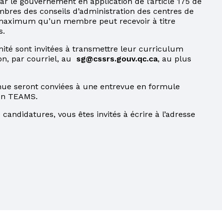
 le gouvernement en application de l’article 175 de
res des conseils d’administration des centres de
t maximum qu’un membre peut recevoir à titre
s.
ité sont invitées à transmettre leur curriculum
on, par courriel, au
sg@cssrs.gouv.qc.ca
, au plus
nue seront conviées à une entrevue en formule
tion TEAMS.
candidatures, vous êtes invités à écrire à l’adresse