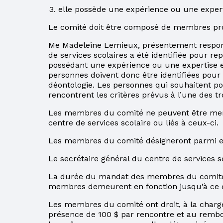
elle possède une expérience ou une expert
D’ADRESSE
Le comité doit être composé de membres prov
POUR MIEUX
COMPRENDRE
Me Madeleine Lemieux, présentement responsa
VOTRE COMPTE DE
de services scolaires a été identifiée pour re
TAXES
possédant une expérience ou une expertise e
personnes doivent donc être identifiées pour 
PARENTS
déontologie. Les personnes qui souhaitent po
rencontrent les critères prévus à l’une des tr
FORMATIONS
Les membres du comité ne peuvent être mem
ACCÈS À L’ÉGALITÉ
centre de services scolaire ou liés à ceux-ci.
Les membres du comité désigneront parmi e
Le secrétaire général du centre de services sc
La durée du mandat des membres du comité es
membres demeurent en fonction jusqu’à ce 
Les membres du comité ont droit, à la charge
présence de 100 $ par rencontre et au remb