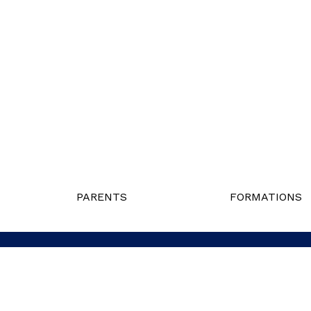
PARENTS
FORMATIONS
Politique de confidentialité
Liens utiles
Nous j