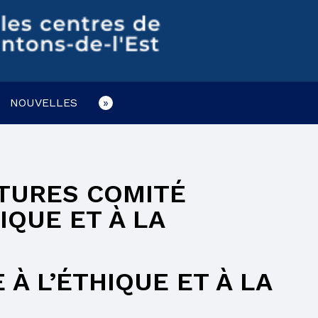
COMITÉ DE PARENTS
ÉLÈVES HANDICAPÉS OU EN DIFFICULTÉS
D’APPRENTISSAGE
COMITÉ EHDAA
NOUVELLES
ENSEIGNEMENT À LA MAISON
PLAINTES ET PROTECTEUR RÉGIONAL DE
L’ÉLÈVE
TURES COMITÉ
LIENS UTILES
IQUE ET À LA
À L’ÉTHIQUE ET À LA