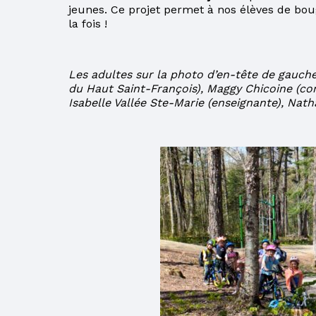
jeunes. Ce projet permet à nos élèves de bou
PARENT EN
la fois !
SITUATION
D’IMMIGRATION
Les adultes sur la photo d’en-tête de gauche 
LE CSS DES
du Haut Saint-François), Maggy Chicoine (co
HAUTS-CANTONS
Isabelle Vallée Ste-Marie (enseignante), Natha
PROCÉDURES À
SUIVRE POUR LE
PAIEMENT DE LA
TAXE SCOLAIRE
PAR INTERNET
POUR UN
CHANGEMENT
D’ADRESSE
POUR MIEUX
COMPRENDRE
VOTRE COMPTE DE
TAXES