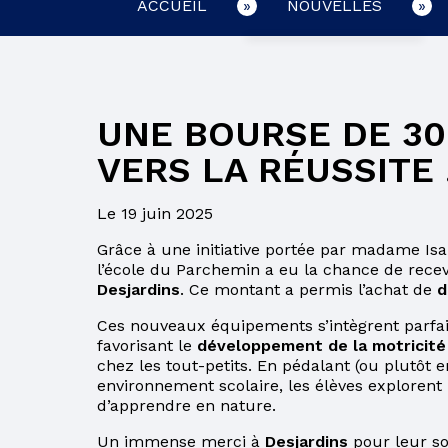
ACCUEIL
NOUVELLES
CONCOMITANCE
EMPLOIS
UNE BOURSE DE 30
LIRE AVEC SON
ENFANT
VERS LA RÉUSSITE 
BULLETIN
Le 19 juin 2025
RELEVÉ DES
Grâce à une initiative portée par madame Isa
APPRENTISSAGES
l’école du Parchemin a eu la chance de rec
Desjardins
. Ce montant a permis l’achat de
d
BULLETIN ET
RELEVÉ DES
Ces nouveaux équipements s’intègrent parfa
APPRENTISSAGES
favorisant le
développement de la motricité g
chez les tout-petits. En pédalant (ou plutôt e
CLIC ÉCOLE
environnement scolaire, les élèves explorent 
d’apprendre en nature.
COURS D’ÉTÉ AU
SECONDAIRE
Un immense merci à
Desjardins
pour leur so