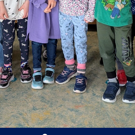
COMITÉ DE PARENTS
ÉLÈVES HANDICAPÉS OU EN DIFFICULTÉS
D’APPRENTISSAGE
COMITÉ EHDAA
ENSEIGNEMENT À LA MAISON
PLAINTES ET PROTECTEUR RÉGIONAL DE
L’ÉLÈVE
LIENS UTILES