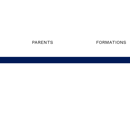
PARENTS
FORMATIONS
Politique de confidentialité
Liens utiles
Nous j
Ministère de l'Éducation du Québec
© Gouvernement du Québec, 2026