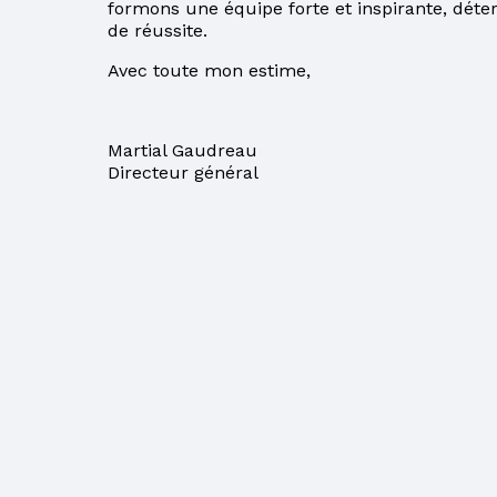
formons une équipe forte et inspirante, déte
VOTRE COMPTE DE
de réussite.
TAXES
Avec toute mon estime,
PARENTS
FORMATIONS
Martial Gaudreau
Directeur général
ACCÈS À L’ÉGALITÉ