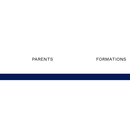
PARENTS
FORMATIONS
Politique de confidentialité
Liens utiles
Nous j