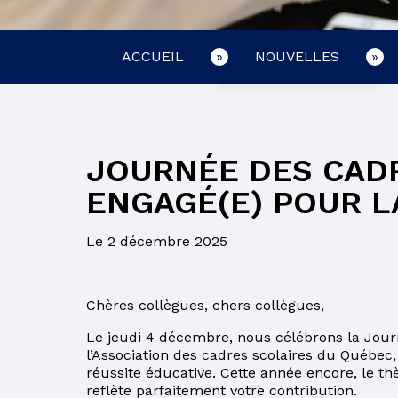
ACCUEIL
NOUVELLES
CONCOMITANCE
EMPLOIS
JOURNÉE DES CADR
LIRE AVEC SON
ENFANT
ENGAGÉ(E) POUR L
BULLETIN
Le 2 décembre 2025
RELEVÉ DES
APPRENTISSAGES
Chères collègues, chers collègues,
BULLETIN ET
RELEVÉ DES
Le jeudi 4 décembre, nous célébrons la Journ
APPRENTISSAGES
l’Association des cadres scolaires du Québec,
réussite éducative. Cette année encore, le t
CLIC ÉCOLE
reflète parfaitement votre contribution.