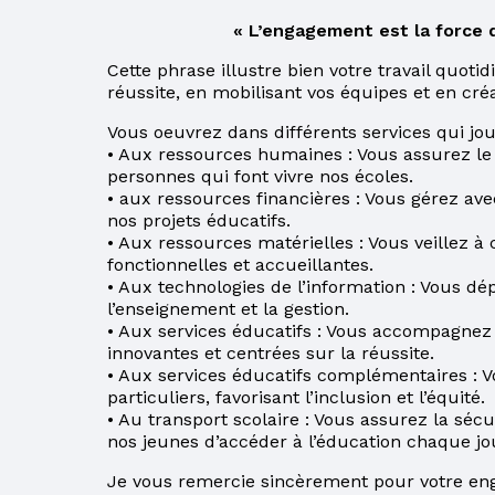
COURS D’ÉTÉ AU
« L’engagement est la force q
SECONDAIRE
Cette phrase illustre bien votre travail quoti
réussite, en mobilisant vos équipes et en cré
PARENT EN
SITUATION
Vous oeuvrez dans différents services qui jou
D’IMMIGRATION
• Aux ressources humaines : Vous assurez le
personnes qui font vivre nos écoles.
LE CSS DES
• aux ressources financières : Vous gérez ave
HAUTS-CANTONS
nos projets éducatifs.
• Aux ressources matérielles : Vous veillez à 
PROCÉDURES À
fonctionnelles et accueillantes.
SUIVRE POUR LE
• Aux technologies de l’information : Vous dé
PAIEMENT DE LA
l’enseignement et la gestion.
TAXE SCOLAIRE
• Aux services éducatifs : Vous accompagnez
PAR INTERNET
innovantes et centrées sur la réussite.
• Aux services éducatifs complémentaires : V
POUR UN
particuliers, favorisant l’inclusion et l’équité.
CHANGEMENT
• Au transport scolaire : Vous assurez la sécu
D’ADRESSE
nos jeunes d’accéder à l’éducation chaque jo
POUR MIEUX
Je vous remercie sincèrement pour votre en
COMPRENDRE