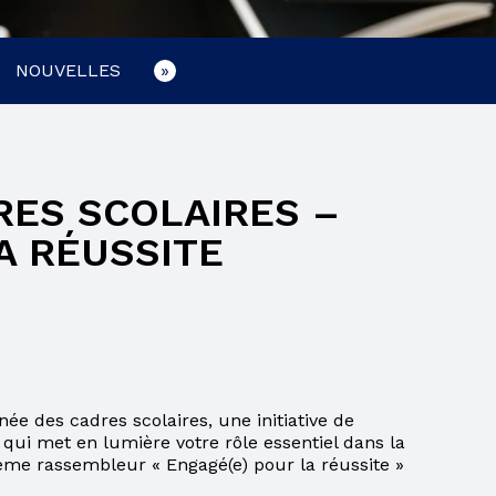
COMITÉ DE PARENTS
NOUVELLES
ÉLÈVES HANDICAPÉS OU EN DIFFICULTÉS
D’APPRENTISSAGE
COMITÉ EHDAA
ENSEIGNEMENT À LA MAISON
ES SCOLAIRES –
A RÉUSSITE
PLAINTES ET PROTECTEUR RÉGIONAL DE
L’ÉLÈVE
LIENS UTILES
ée des cadres scolaires, une initiative de
 qui met en lumière votre rôle essentiel dans la
hème rassembleur « Engagé(e) pour la réussite »