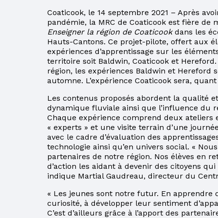
RELEVÉ DES
Coaticook, le 14 septembre 2021 – Après avoi
APPRENTISSAGES
pandémie, la MRC de Coaticook est fière de
Enseigner la région de Coaticook
dans les éc
BULLETIN ET
Hauts-Cantons. Ce projet-pilote, offert aux é
RELEVÉ DES
expériences d’apprentissage sur les éléments
APPRENTISSAGES
territoire soit Baldwin, Coaticook et Hereford.
région, les expériences Baldwin et Hereford 
CLIC ÉCOLE
automne. L’expérience Coaticook sera, quant 
COURS D’ÉTÉ AU
Les contenus proposés abordent la qualité et l’
SECONDAIRE
dynamique fluviale ainsi que l’influence du r
Chaque expérience comprend deux ateliers en
PARENT EN
« experts » et une visite terrain d’une journ
SITUATION
avec le cadre d’évaluation des apprentissage
D’IMMIGRATION
technologie ainsi qu’en univers social. « Nou
partenaires de notre région. Nos élèves en re
LE CSS DES
d’action les aidant à devenir des citoyens qu
HAUTS-CANTONS
indique Martial Gaudreau, directeur du Centr
PROCÉDURES À
« Les jeunes sont notre futur. En apprendre d
SUIVRE POUR LE
curiosité, à développer leur sentiment d’app
PAIEMENT DE LA
C’est d’ailleurs grâce à l’apport des partenair