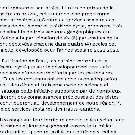
r dû repousser son projet d’un an en raison de la
COMITÉ DE PARENTS
 mettre en œuvre, cet automne, son programme
oles primaires du Centre de services scolaire des
ÉLÈVES HANDICAPÉS OU EN DIFFICULTÉS
lèves de deuxième et troisième cycle, proposera trois
D’APPRENTISSAGE
 distinctifs de trois secteurs géographiques du
 Grâce à la participation de six (6) partenaires de la
COMITÉ EHDAA
sont déployées chacune dans quatre (4) écoles cet
à elle, développée pour l’année scolaire 2022-2023.
ENSEIGNEMENT À LA MAISON
utilisation de l’eau, les bassins versants et la
PLAINTES ET PROTECTEUR RÉGIONAL DE
éseau hydrique sur le développement territorial.
L’ÉLÈVE
 classe d’une heure offerts par les partenaires
ée. Tous les contenus ont été conçus en adéquation
LIENS UTILES
s du deuxième et troisième cycle en science et
s saluons cette initiative supportée par de nombreux
tireront des connaissances précieuses et des pistes
i contribueront au développement de notre région. »,
e de services scolaires des Hauts-Cantons.
avantage sur leur territoire contribue à susciter leur
artenance et leur engagement envers leur milieu.
es du milieu qu’on réussit à leur offrir de si belles