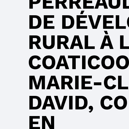
PERREAUL
DE DÉVE
RURAL À 
COATICO
MARIE-C
DAVID, C
EN