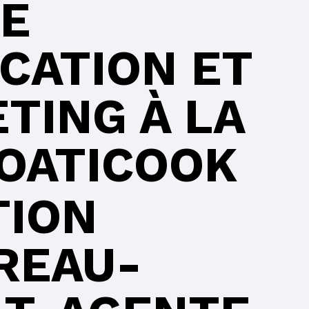
DE
CATION ET
TING À LA
OATICOOK
TION
REAU-