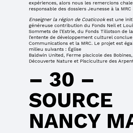
TAXE SCOLAIRE
expériences, alors nous les remercions chal
PAR INTERNET
responsable des dossiers Jeunesse à la MRC 
POUR UN
Enseigner la région de Coaticook
est une init
CHANGEMENT
généreuse contribution du Fonds Neil et Louis
D’ADRESSE
Sommets de l’Estrie, du Fonds Tillotson de l
l’entente de développement culturel conclue 
POUR MIEUX
Communications et la MRC. Le projet est éga
COMPRENDRE
milieu suivants : Église
VOTRE COMPTE DE
Baldwin United, Ferme piscicole des Bobines,
TAXES
Découverte Nature et Pisciculture des Arpent
– 30 –
PARENTS
FORMATIONS
SOURCE
ACCÈS À L’ÉGALITÉ
NANCY MA