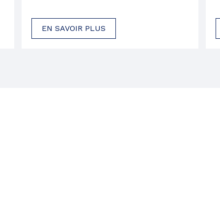
COMITÉ DE PARENTS
EN SAVOIR PLUS
ÉLÈVES HANDICAPÉS OU EN DIFFICULTÉS
D’APPRENTISSAGE
COMITÉ EHDAA
ENSEIGNEMENT À LA MAISON
PLAINTES ET PROTECTEUR RÉGIONAL DE
L’ÉLÈVE
LIENS UTILES