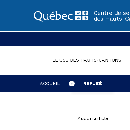
Centre de ser
des Hauts-C
LE CSS DES HAUTS-CANTONS
ACCUEIL
REFUSÉ
LE CSS DES HAUTS
LE CSS DES HAUTS
LE CSS DES HAUTS
LE CSS DES HAUTS-CANTONS
CANTONS
CANTONS
CANTONS
AUTORISÉ
ERREUR
Aucun article
PARENTS
PAYÉ
PARENTS
PARENTS
PARENTS