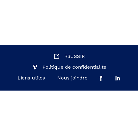
R3USSIR
Politique de confidentialité
Liens utiles
Nous joindre
Ministère de l'Éducation du Québec