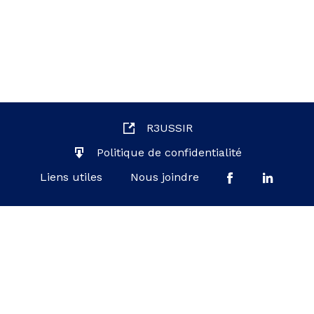
R3USSIR
Politique de confidentialité
Liens utiles
Nous joindre
Ministère de l'Éducation du Québec