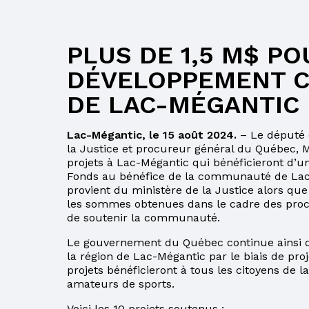
CONCOMITANCE
EMPLOIS
PLUS DE 1,5 M$ PO
LIRE AVEC SON
ENFANT
DÉVELOPPEMENT C
DE LAC-MÉGANTIC
BULLETIN
RELEVÉ DES
Lac-Mégantic, le 15 août 2024.
– Le député 
APPRENTISSAGES
la Justice et procureur général du Québec, 
projets à Lac-Mégantic qui bénéficieront d’un
BULLETIN ET
Fonds au bénéfice de la communauté de Lac­ M
RELEVÉ DES
provient du ministère de la Justice alors qu
APPRENTISSAGES
les sommes obtenues dans le cadre des procédu
de soutenir la communauté.
CLIC ÉCOLE
Le gouvernement du Québec continue ainsi de 
COURS D’ÉTÉ AU
la région de Lac-Mégantic par le biais de p
SECONDAIRE
projets bénéficieront à tous les citoyens de 
amateurs de sports.
PARENT EN
SITUATION
Voici les 10 projets soutenus :