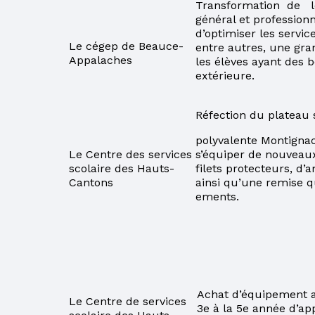
FORMATIONS
Transformation de 
général et profession
ACCÈS À L’ÉGALITÉ
d’optimiser les servic
Le cégep de Beauce­
entre autres, une gra
Appalaches
les élèves ayant des b
extérieure.
Réfection du plateau s
polyvalente Montignac
Le Centre des services
s’équiper de nouveaux
scolaire des Hauts-
filets protecteurs, 
Cantons
ainsi qu’une remise q
ements.
Achat d’équipement afi
Le Centre de services
3e à la 5e année d’ap