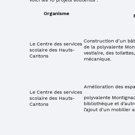
D’IMMIGRATION
Organisme
LE CSS DES
HAUTS-CANTONS
PROCÉDURES À
SUIVRE POUR LE
Construction d’un bât
Le Centre des services
PAIEMENT DE LA
de la polyvalente Mo
scolaire des Hauts-
TAXE SCOLAIRE
vestiaire, des toilett
Cantons
PAR INTERNET
mécanique.
POUR UN
CHANGEMENT
D’ADRESSE
Amélioration des es
Le Centre des services
POUR MIEUX
polyvalente Montignac 
scolaire des Hauts-
COMPRENDRE
bibliothèque et d’aut
Cantons
VOTRE COMPTE DE
l’ajout d’un mobilier 
TAXES
PARENTS