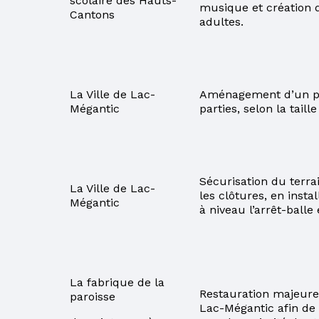
scolaire des Hauts-
musique et création 
Cantons
adultes.
La Ville de Lac­
Aménagement d’un par
Mégantic
parties, selon la taill
Sécurisation du terr
La Ville de Lac­
les clôtures, en insta
Mégantic
à niveau l’arrêt-balle
La fabrique de la
Restauration majeure
paroisse
Lac-Mégantic afin de r