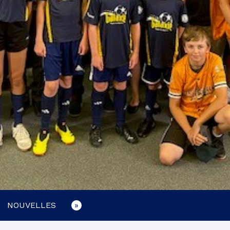
COMITÉ DE PARENTS
ÉLÈVES HANDICAPÉS OU EN DIFFICULTÉS
D’APPRENTISSAGE
COMITÉ EHDAA
ENSEIGNEMENT À LA MAISON
PLAINTES ET PROTECTEUR RÉGIONAL DE
L’ÉLÈVE
LIENS UTILES
NOUVELLES