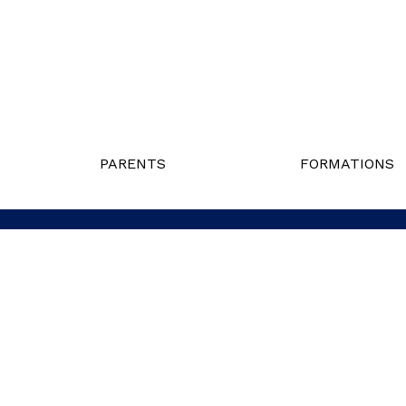
PARENTS
FORMATIONS
Politique de confidentialité
Liens utiles
Nous j