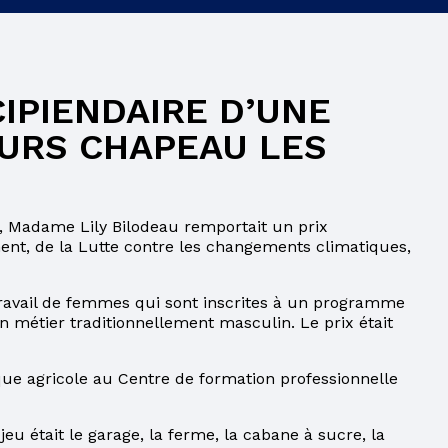
COMITÉ DE PARENTS
ÉLÈVES HANDICAPÉS OU EN DIFFICULTÉS
D’APPRENTISSAGE
CIPIENDAIRE D’UNE
URS CHAPEAU LES
COMITÉ EHDAA
ENSEIGNEMENT À LA MAISON
PLAINTES ET PROTECTEUR RÉGIONAL DE
r, Madame Lily Bilodeau remportait un prix
L’ÉLÈVE
nt, de la Lutte contre les changements climatiques,
LIENS UTILES
 travail de femmes qui sont inscrites à un programme
un métier traditionnellement masculin. Le prix était
ue agricole au Centre de formation professionnelle
jeu était le garage, la ferme, la cabane à sucre, la