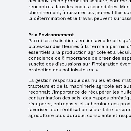
des activités de promotion scolaire, comme
rencontres dans les écoles secondaires. Mon 
FORMATIONS
cheminement, à rassurer les jeunes filles sur
la détermination et le travail peuvent surpas
ACCÈS À L’ÉGALITÉ
Prix Environnement
Parmi les réalisations en lien avec le prix q
plates-bandes fleuries à la ferme a permis d
essentiels à la production agricole et à l’équ
conscience de l’importance de créer des espace
suscité des discussions sur l’intégration éven
protection des pollinisateurs. »
La gestion responsable des huiles et des mat
tracteurs et de la machinerie agricole est a
reconnaît l’importance de récupérer les huile
contamination des sols, des nappes phréatique
récupérer, entreposer et acheminer ces prod
favoriser leur réutilisation sécuritaire lorsqu
agriculture plus durable, consciente et respon