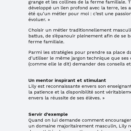
PARENT EN
grange et les collines de la ferme familiale. Tr
SITUATION
développé un lien profond avec la terre, les a
D’IMMIGRATION
été qu’un métier pour moi : c’est une passion
évoluer. »
LE CSS DES
Choisir un métier traditionnellement masculin
HAUTS-CANTONS
battus, de s’épanouir pleinement afin de se bâ
ferme familiale.
PROCÉDURES À
SUIVRE POUR LE
Parmi les stratégies pour prendre sa place d
PAIEMENT DE LA
d’utiliser le même jargon technique que ses 
TAXE SCOLAIRE
(comme elle le dit) demander des conseils et 
PAR INTERNET
POUR UN
Un mentor inspirant et stimulant
CHANGEMENT
Lily est reconnaissante envers son enseignant
D’ADRESSE
la patience et la disponibilité sont véritab
envers la réussite de ses élèves. »
POUR MIEUX
COMPRENDRE
VOTRE COMPTE DE
Servir d’exemple
TAXES
Quand on lui demande comment encourager d
un domaine majoritairement masculin, Lily ré
PARENTS