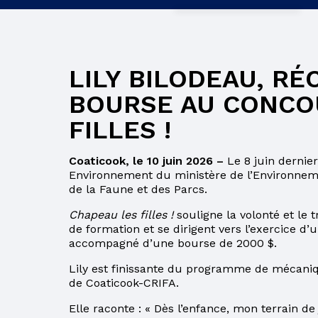
CONCOMITANCE
EMPLOIS
LILY BILODEAU, RÉ
LIRE AVEC SON
ENFANT
BOURSE AU CONCO
FILLES !
BULLETIN
RELEVÉ DES
Coaticook, le 10 juin 2026 –
Le 8 juin dernie
APPRENTISSAGES
Environnement du ministère de l’Environneme
de la Faune et des Parcs.
BULLETIN ET
RELEVÉ DES
Chapeau les filles !
souligne la volonté et le
APPRENTISSAGES
de formation et se dirigent vers l’exercice d’
accompagné d’une bourse de 2000 $.
CLIC ÉCOLE
Lily est finissante du programme de mécaniq
COURS D’ÉTÉ AU
de Coaticook-CRIFA.
SECONDAIRE
Elle raconte : « Dès l’enfance, mon terrain de 