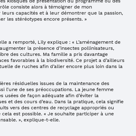
 des kiosques de présentation du programme ou des
rôle consiste alors à témoigner de mon
 leurs capacités et à leur démontrer que la passion,
ser les stéréotypes encore présents. »
u’elle a remporté, Lily explique : « L’aménagement de
’augmenter la présence d’insectes pollinisateurs,
ilibre des cultures. Ma famille a pris davantage
s favorables à la biodiversité. Ce projet a d’ailleurs
tuelle de ruches afin d’aller encore plus loin dans la
ières résiduelles issues de la maintenance des
ussi l’une de ses préoccupations. La jeune femme
s usées de façon adéquate afin d’éviter la
s et des cours d’eau. Dans la pratique, cela signifie
uits vers des centres de recyclage appropriés ou
e cela est possible. « Je souhaite participer à une
sable. », explique-t-elle.