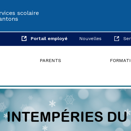
vices scolaire
antons
Portail employé
Nouvelles
Ser
PARENTS
FORMAT
ADMINISTRATION
MOZAÏK PORTAIL
PASSE-PARTOUT
OFFRES D’EMPLOIS
-
-
-
DESCRIPTION
MATERNELLE 4 ANS
CLIC ÉCOLE
SUPPLÉANCES
ÉLECTIONS 2026
PRÉSCOLAIRE ET PRIMAIRE
CALENDRIERS SCOLAIRES
RAPPORTS ANNUELS
SECONDAIRE
OUTILS, GUIDES, PUBLICATIONS ET
VIDÉOS