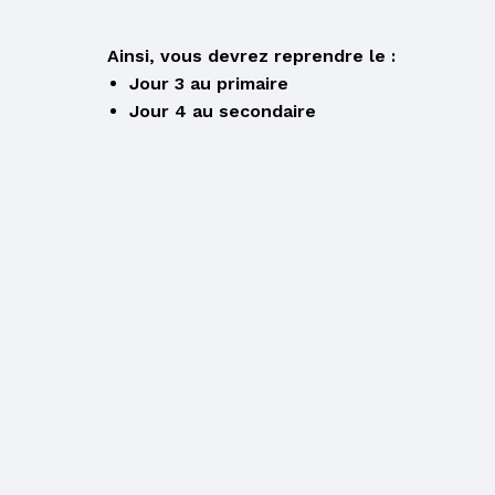
RELEVÉ DES
APPRENTISSAGES
Ainsi, vous devrez reprendre le :
Jour 3 au primaire
CLIC ÉCOLE
Jour 4 au secondaire
COURS D’ÉTÉ AU
SECONDAIRE
PARENT EN
SITUATION
D’IMMIGRATION
LE CSS DES
HAUTS-CANTONS
PROCÉDURES À
SUIVRE POUR LE
PAIEMENT DE LA
TAXE SCOLAIRE
PAR INTERNET
POUR UN