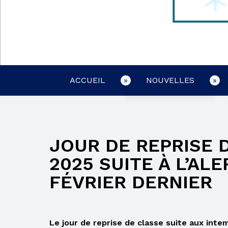
ACCUEIL
NOUVELLES
CONCOMITANCE
EMPLOIS
JOUR DE REPRISE 
LIRE AVEC SON
ENFANT
2025 SUITE À L’AL
FÉVRIER DERNIER
BULLETIN
RELEVÉ DES
APPRENTISSAGES
Le jour de reprise de classe suite aux inte
BULLETIN ET